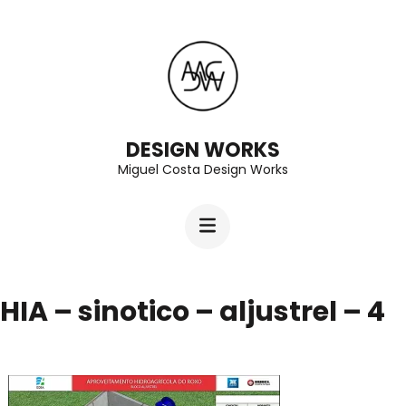
Skip
to
content
(Press
Enter)
DESIGN WORKS
Miguel Costa Design Works
HIA – sinotico – aljustrel – 4