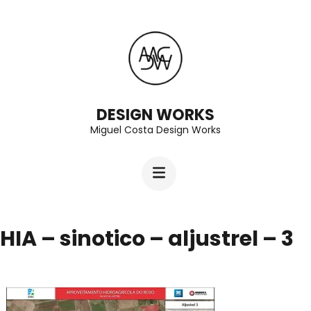
Skip
to
content
(Press
Enter)
DESIGN WORKS
Miguel Costa Design Works
HIA – sinotico – aljustrel – 3