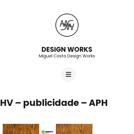
Skip
to
content
(Press
Enter)
DESIGN WORKS
Miguel Costa Design Works
HV – publicidade – APH