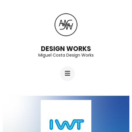
Skip
to
content
(Press
Enter)
DESIGN WORKS
Miguel Costa Design Works