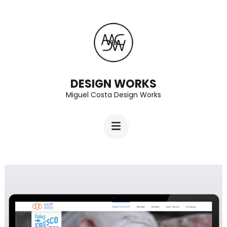
Skip
to
content
(Press
Enter)
DESIGN WORKS
Miguel Costa Design Works