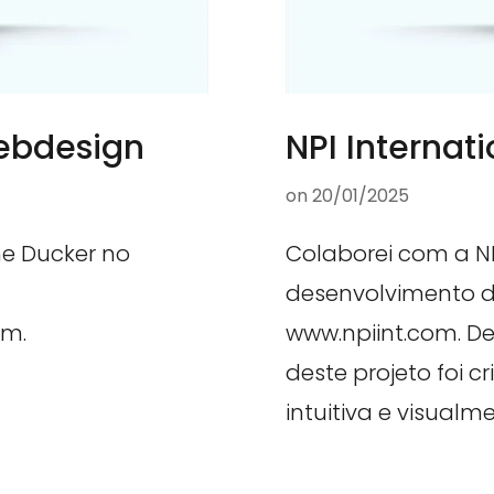
Webdesign
NPI Internat
on
20/01/2025
ne Ducker no
Colaborei com a NP
desenvolvimento d
om.
www.npiint.com. Des
deste projeto foi c
intuitiva e visualm