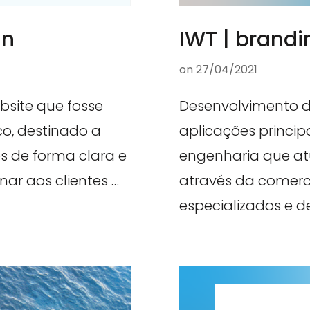
gn
IWT | brandi
on
27/04/2021
site que fosse
Desenvolvimento d
o, destinado a
aplicações princip
s de forma clara e
engenharia que at
nar aos clientes …
através da comerc
especializados e d