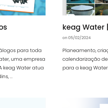
os
keag Water |
on
05/02/2024
álogos para toda
Planeamento, cria
ater, uma empresa
calendarização de 
 A keag Water atua
para a keag Water
ins, …