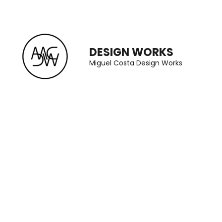
Skip
to
content
DESIGN WORKS
(Press
Miguel Costa Design Works
Enter)