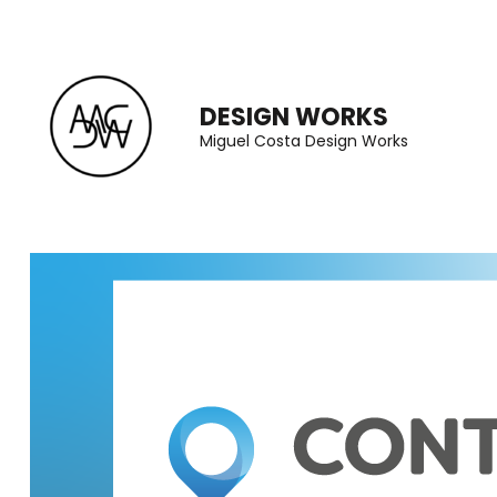
Skip
to
content
DESIGN WORKS
(Press
Miguel Costa Design Works
Enter)