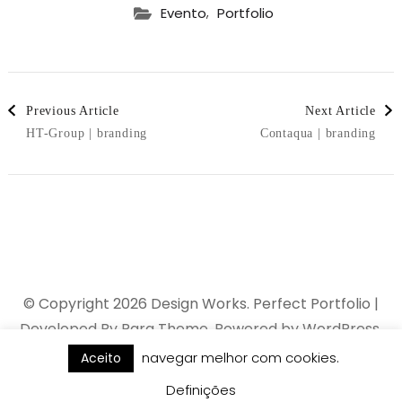
,
Evento
Portfolio
Post
Previous Article
Next Article
HT-Group | branding
Contaqua | branding
Navigation
© Copyright 2026
Design Works
. Perfect Portfolio |
Developed By
Rara Theme
. Powered by
WordPress
.
navegar melhor com cookies.
Aceito
Definições