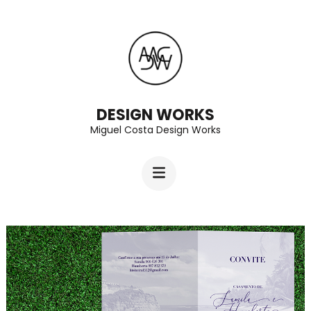
Skip
to
content
(Press
Enter)
DESIGN WORKS
Miguel Costa Design Works