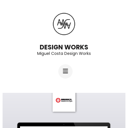
Skip
to
content
(Press
Enter)
DESIGN WORKS
Miguel Costa Design Works